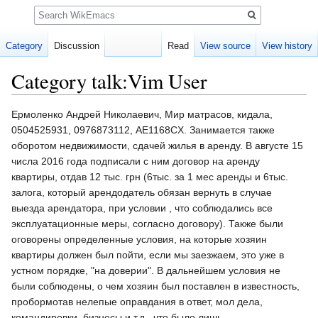
Search
Category
Discussion
Read
View source
View history
Category talk:Vim User
Jump
Jump
Ермоленко Андрей Николаевич, Мир матрасов, кидала,
to
to
0504525931, 0976873112, AE1168CX. Занимается также
navigation
search
оборотом недвижимости, сдачей жилья в аренду. В августе 15
числа 2016 года подписали с ним договор на аренду
квартиры, отдав 12 тыс. грн (6тыс. за 1 мес аренды и 6тыс.
залога, который арендодатель обязан вернуть в случае
выезда арендатора, при условии , что соблюдались все
эксплуатационные меры, согласно договору). Также были
оговорены определенные условия, на которые хозяин
квартиры должен был пойти, если мы заезжаем, это уже в
устном порядке, "на доверии". В дальнейшем условия не
были соблюдены, о чем хозяин был поставлен в известность,
пробормотав нелепые оправдания в ответ, мол дела,
командировки, бизнесы и т.д., что было лишь