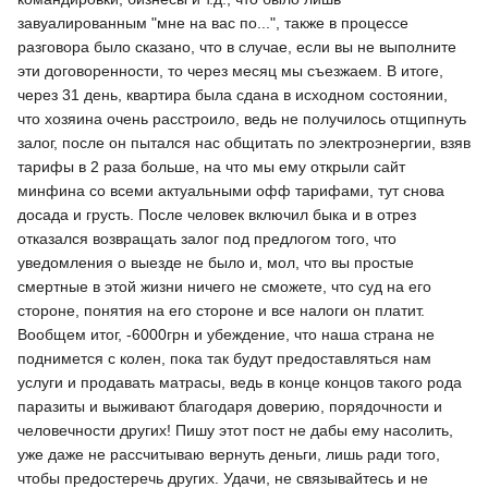
завуалированным "мне на вас по...", также в процессе
разговора было сказано, что в случае, если вы не выполните
эти договоренности, то через месяц мы съезжаем. В итоге,
через 31 день, квартира была сдана в исходном состоянии,
что хозяина очень расстроило, ведь не получилось отщипнуть
залог, после он пытался нас общитать по электроэнергии, взяв
тарифы в 2 раза больше, на что мы ему открыли сайт
минфина со всеми актуальными офф тарифами, тут снова
досада и грусть. После человек включил быка и в отрез
отказался возвращать залог под предлогом того, что
уведомления о выезде не было и, мол, что вы простые
смертные в этой жизни ничего не сможете, что суд на его
стороне, понятия на его стороне и все налоги он платит.
Вообщем итог, -6000грн и убеждение, что наша страна не
поднимется с колен, пока так будут предоставляться нам
услуги и продавать матрасы, ведь в конце концов такого рода
паразиты и выживают благодаря доверию, порядочности и
человечности других! Пишу этот пост не дабы ему насолить,
уже даже не рассчитываю вернуть деньги, лишь ради того,
чтобы предостеречь других. Удачи, не связывайтесь и не